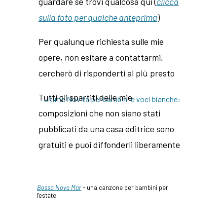
guardare se trovi qualcosa qui (
clicca
sulla foto per qualche anteprima
)
Per qualunque richiesta sulle mie
opere, non esitare a contattarmi,
cercherò di risponderti al più presto
Tutti gli spartiti delle mie
Ultime Novità per bambini e voci bianche:
composizioni che non siano stati
pubblicati da una casa editrice sono
gratuiti e puoi diffonderli liberamente
Bossa Nova Mar
- una canzone per bambini per
l'estate